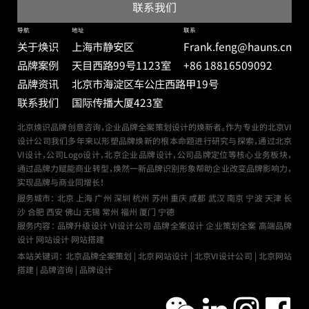
导航
地址
联系
关于焕识
上海市静安区
Frank.feng@hauns.cn
品牌案例
天目西路99号
1123室
+86 18816509092
品牌资讯
北京市海淀区车公庄西路甲19号
联系我们
国际传播大厦423室
北京焕识品牌创意咨询，企业品牌全案策划设计的焕新者。作为专业的北京VI
设计公司我们多年来以形塑品牌焕新的根本命题进行研究与探索，通过北京
VI设计，公司Logo设计，北京企业品牌设计，公司品牌定位等核心业务板块，
通过品牌力赋能商业转型，焕然一新品牌识别形象帮助企业改变品牌影响力，
实现品牌与商业同增长！
服务城市：
北京
上海
广州
深圳
杭州
苏州
重庆
成都
武汉
南京
宁波
天津
长
沙
合肥
西安
佛山
无锡
常州
福州
厦门
宁德
服务内容： 品牌升级设计 VI设计公司 品牌全案设计 企业策划全案 高端品牌
设计 网站设计 网站搭建
本站关键词： 北京品牌全案策划 | 北京网站设计 | 北京VI设计公司 | 北京网站
搭建 | 品牌咨询 | 品牌设计