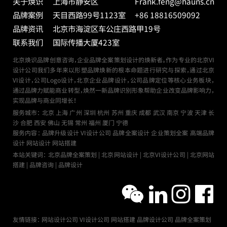
关于焕识
上海市静安区
Frank.feng@hauns.cn
品牌案例
天目西路99号
1123室
+86 18816509092
品牌资讯
北京市海淀区车公庄西路甲19号
联系我们
国际传播大厦423室
北京焕识品牌创意咨询，企业品牌全案策划设计的焕新者。作为专业的北京VI
设计公司我们多年来以形塑品牌焕新的根本命题进行研究与探索，通过北京
VI设计，公司Logo设计，北京企业品牌设计，公司品牌定位等核心业务板块，
通过品牌力赋能商业转型，焕然一新品牌识别形象帮助企业改变品牌影响力，
实现品牌与商业同增长！
服务城市：
北京
上海
广州
深圳
杭州
苏州
重庆
成都
武汉
南京
宁波
天津
长
沙
合肥
西安
佛山
无锡
常州
福州
厦门
宁德
服务内容： 品牌升级设计 VI设计公司 品牌全案设计 企业策划全案 高端品牌
设计 网站设计 网站搭建
本站关键词： 北京品牌全案策划 | 北京网站设计 | 北京VI设计公司 | 北京网站
搭建 | 品牌咨询 | 品牌设计
友情链接：
网站设计公司
VI设计公司
网站搭建
品牌设计公司
品牌全案策划