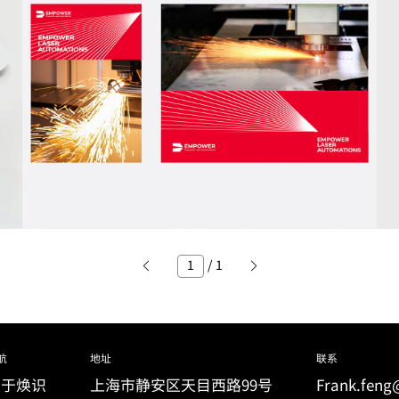
/
1
航
地址
联系
关于焕识
上海市静安区
天目西路99号
Frank.feng