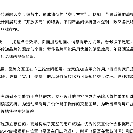
身特质融入交互细节中，形成独特的“交互方言”。例如，苹果系统的流
设计则展现出“开放多元”的特质，不同产品间保持基本逻辑一致又各具
到品牌存在。
 —— 按钮点击效果、页面加载动画、消息提示方式等，看似微不足道
够传递品牌的温度与个性：奢侈品牌可能采用优雅的渐显效果，年轻潮流
户对品牌的整体印象。
的发展，品牌交互正在向三维空间拓展。宜家的AR应用允许用户将虚拟家具
障碍，更将“实用、便捷”的品牌价值转化为可感知的交互过程。这种超
须考虑到不同能力用户的需求，交互设计的包容性成为品牌形象的重要组
阅读器支持，为运动障碍用户设计易于操作的交互区域，为听觉障碍用户
平等地获得良好体验。
不是孤立存在的，而是构成了完整的用户旅程。优秀的交互设计会根据用
APP会根据用户位置（是否在门店附近）、时间（是否在营业时间）和