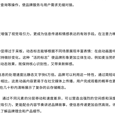
分查询等操作，使品牌服务与用户需求无缝对接。
仅增强了视觉吸引力，更成为信息传递和情感表达的有效手段。在注意力
中显得过于呆板，动态标志能够根据不同场景展现丰富表情：在启动画面
保持微妙变化。这种“活的标志”使品牌形象更加立体生动，例如麦当劳
同动态效果，既保持核心识别性，又带来新鲜感。
信息的处理速度比静态文字快6万倍。品牌可以利用这一特性，通过简短
告相比，这类动画内容更易于在社交媒体上传播，用户完成观看的概率也
图形在几十秒内清晰展示了复杂的云存储概念。
中，通过不同元素的分层移动和速度差异，可以营造出强烈的空间感和深
觉吸引力，更能配合内容节奏讲述品牌故事，使信息传递更加自然高效。
入了解品牌理念和产品细节。