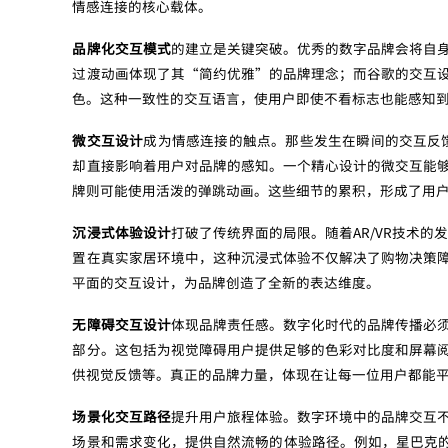
情感连接的核心载体。
品牌化交互模式
的建立是关键突破。优秀的数字品牌会将自
过渡动画体现了其“简约优雅”的品牌理念；而谷歌的交互
色。这种一致性的交互语言，使用户即使不看标志也能感知
微交互设计
成为情感连接的触点。那些发生在瞬间的交互反馈
却直接影响着用户对品牌的感知。一个精心设计的微交互能
牌则可能使用活泼的弹跳动画。这些细节的累积，形成了用
沉浸式体验设计
打破了传统界面的局限。随着AR/VR技术
置在真实家居环境中，这种沉浸式体验不仅解决了购物决策
平面的交互设计，为品牌创造了全新的表达维度。
无障碍交互设计
体现品牌责任感。数字化时代的品牌传播必
部分。这包括为视觉障碍用户提供足够的色彩对比度和屏幕
供视觉反馈等。真正的品牌力量，体现在让每一位用户都能
场景化交互路径
提升用户旅程体验。数字环境中的品牌交互
场景和需求变化，提供自然流畅的体验路径。例如，星巴克的