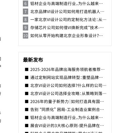
铝材企业与高端制造行业，为什么越来越重视 VI 设计？
北京品牌VI设计公司如何用打造机器人品牌识别系统？
一家北京VI设计公司的定制化方法论：从品牌DNA到视觉系统落地
存储芯片公司如何借VI焕新完成“技术-资本-品牌”三级跳-北京VI设计公司
如何从零开始构建北京企业形象设计？一份北京品牌形象手册设计指南
前
间
最新发布
种
2025-2026年品牌出海服务领航者推荐榜，以全球视野驱动品牌新生的国际之路
通过定制网站实现品牌转型：重塑品牌形象的数字化战略
北京VI设计公司如何选择？什么样的公司比较好？
容
转
北京VI设计公司选择全攻略：从策略到落地，构建差异化品牌视觉体系
2026年的量子新势力｜如何打造具有国际竞争力的中国量子品牌？
告别 “同质化” 困局-工业制造业案例合集-焕识助力精密制造企业打造品牌形象
手
铝材企业与高端制造行业，为什么越来越重视 VI 设计？
的
展会VI设计的3大核心原则-提升品牌在展会中曝光量