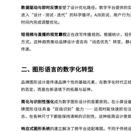
数据驱动与即时反馈
重塑了设计优化路径。数字平台提供的
进入“设计 - 测试 - 迭代”的科学循环。A/B测试、用
时间内完成调整优化。
短视频与直播的视觉霸权
正在改写传播规则。根据统计，短视
方式。这种趋势推动品牌设计语言向“动态优先”转变，静
传递。
二、 图形语言的数字化转型
品牌图形设计是传递品牌个性的基础元素，在数字化时代正
的否定，而是在新语境下的拓展与延伸。
简化与识别性强化
成为数字图形设计的首要原则。在小屏设
牌图形往往具备“双级识别”能力 —— 远观时能快速抓住注
志，在各种尺寸下都能保持清晰的识别性，这种极简设计使
响应式图形系统
的建立解决了跨平台适配难题。不同于传统