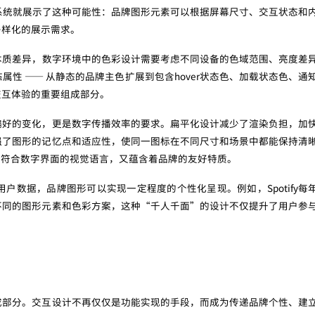
sign系统就展示了这种可能性：品牌图形元素可以根据屏幕尺寸、交互状态和
多样化的展示需求。
本质差异，数字环境中的色彩设计需要考虑不同设备的色域范围、亮度差
性 —— 从静态的品牌主色扩展到包含hover状态色、加载状态色、通
交互体验的重要组成部分。
偏好的变化，更是数字传播效率的要求。扁平化设计减少了渲染负担，加
强了图形的记忆点和适应性，使同一图标在不同尺寸和场景中都能保持清
型既符合数字界面的视觉语言，又蕴含着品牌的友好特质。
户数据，品牌图形可以实现一定程度的个性化呈现。例如，Spotify每
不同的图形元素和色彩方案，这种“千人千面”的设计不仅提升了用户参
成部分。交互设计不再仅仅是功能实现的手段，而成为传递品牌个性、建