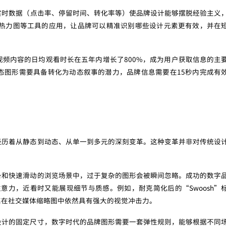
实时数据（点击率、停留时间、转化率等）使品牌设计能够摆脱经验主义
户行为热力图等工具的应用，让品牌可以精准识别哪些设计元素更有效，并在
频内容的日均观看时长在五年内增长了800%，成为用户获取信息的主
态图形需要具备转化为动态叙事的潜力，品牌信息需要在15秒内完成有
经历着从静态到动态、从单一到多元的深刻变革。这种变革并非对传统设
备和快速滑动的浏览场景中，过于复杂的图形会被瞬间忽略。成功的数字
意力，近看时又能展现细节与质感。例如，耐克简化后的“Swoosh”
其在社交媒体缩略图中依然具有强大的视觉冲击力。
设计的固定尺寸，数字时代的品牌图形需要一套弹性规则，能够根据不同