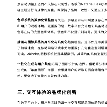
景自动调整形态而不失核心识别性。谷歌的Material De
容主题进行有规律的变化，既保持了品牌一致性，又适应了
色彩系统的数字化调整
值得关注。屏幕显示与印刷呈现存在
和用户的观看环境。更重要的是，数字平台允许色彩具备动态属
色等在内的完整色彩体系，使色彩不仅是识别符号，更成为
插画与图标风格的扁平化与几何化
趋势明显。这不仅是审美
了加载速度，在移动网络环境中尤为重要；几何化造型则增
可读。Airbnb的图标系统就是典型案例，其简约的几何造
个性化生成与用户共创
拓展了图形设计的边界。借助算法和用
生成的“年度回顾”海报，会根据用户的听歌习惯自动组合
感，更创造了大量的自发传播内容。
三、 交互体验的品牌化创新
在数字平台上，用户与品牌的每一次交互都是品牌体验的组