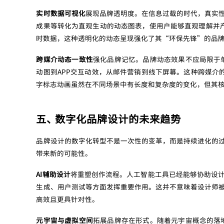
实时数据可视化
展现品牌透明度。在信息过载的时代，真实
成果等转化为直观生动的动态图表，使用户能够直观理解并产生
时数据，这种透明化的动态呈现强化了其“环保先锋”的品
跨媒介动态一致性
强化品牌记忆。品牌动态效果不应局限于单
动图到APP交互动效，从邮件营销到线下屏幕。这种跨媒介的动
字标志动画虽然在不同场景中有长度和复杂度的变化，但其
五、 数字化品牌设计的未来趋势
品牌设计的数字化转型不是一次性的变革，而是持续进化的
带来新的可能性。
AI辅助设计
将重塑创作流程。人工智能工具已经能够协助设
生成、用户测试等方面发挥重要作用。这并不意味着设计师
高效且更具针对性。
元宇宙与虚拟空间
拓展品牌存在形式。随着元宇宙概念的落地