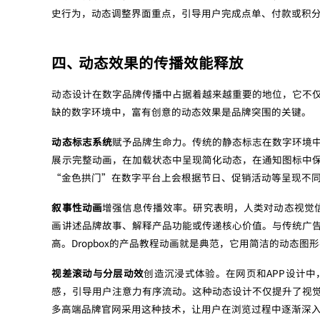
史行为，动态调整界面重点，引导用户完成点单、付款或积
四、 动态效果的传播效能释放
动态设计在数字品牌传播中占据着越来越重要的地位，它不
缺的数字环境中，富有创意的动态效果是品牌突围的关键。
动态标志系统
赋予品牌生命力。传统的静态标志在数字环境
展示完整动画，在加载状态中呈现简化动态，在通知图标中
“金色拱门”在数字平台上会根据节日、促销活动等呈现不
叙事性动画
增强信息传播效率。研究表明，人类对动态视觉
画讲述品牌故事、解释产品功能或传递核心价值。与传统广
高。Dropbox的产品教程动画就是典范，它用简洁的动态
视差滚动与分层动效
创造沉浸式体验。在网页和APP设计
感，引导用户注意力有序流动。这种动态设计不仅提升了视
多高端品牌官网采用这种技术，让用户在浏览过程中逐渐深