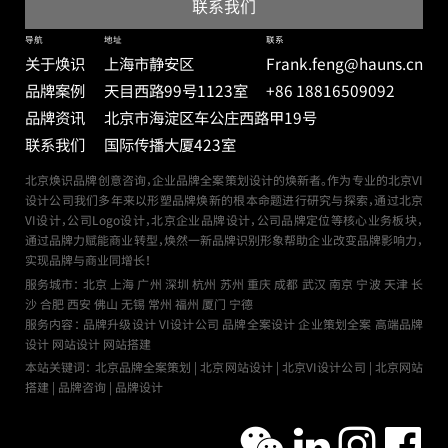
导航
地址
联系
关于焕识
上海市静安区
Frank.feng@hauns.cn
品牌案例
天目西路99号
1123室
+86 18816509092
品牌资讯
北京市海淀区车公庄西路甲19号
联系我们
国际传播大厦423室
北京焕识品牌创意咨询，企业品牌全案策划设计的焕新者。作为专业的北京VI
设计公司我们多年来以形塑品牌焕新的根本命题进行研究与探索，通过北京
VI设计，公司Logo设计，北京企业品牌设计，公司品牌定位等核心业务板块，
通过品牌力赋能商业转型，焕然一新品牌识别形象帮助企业改变品牌影响力，
实现品牌与商业同增长！
服务城市：
北京
上海
广州
深圳
杭州
苏州
重庆
成都
武汉
南京
宁波
天津
长
沙
合肥
西安
佛山
无锡
常州
福州
厦门
宁德
服务内容： 品牌升级设计 VI设计公司 品牌全案设计 企业策划全案 高端品牌
设计 网站设计 网站搭建
本站关键词： 北京品牌全案策划 | 北京网站设计 | 北京VI设计公司 | 北京网站
搭建 | 品牌咨询 | 品牌设计