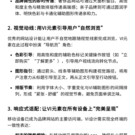
品牌调性的即时传递
：奢侈品网站可通过大面积留白、高饱
和度主色与精致排版传递高端感；亲子品牌则可通过圆润字
体、明快色彩与卡通化辅助图形传递亲和力。
2. 视觉动线：用VI元素引导用户“自然浏览”
优秀的网站设计能让用户不自觉地跟随视觉线索完成浏览，VI元
素在此过程中扮演“导航员”角色：
色彩引导
：用高饱和度的辅助色标记关键操作按钮（如“立
即购买”“了解更多”），引导用户视线流向转化节点。
图形指引
：通过箭头、线条等辅助图形构建视觉路径，将用
户注意力从标题引导至正文，再从正文引导至行动按钮。
排版节奏
：利用字体大小、字重变化与VI辅助图形的间隔排
列，形成“紧张 - 舒缓”的视觉节奏，避免页面单调乏味。
3. 响应式适配：让VI元素在所有设备上“完美呈现”
移动设备已成为品牌网站的主要访问端，VI设计需实现全终端的
一致性表达：