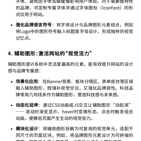
字体，避免因字体加载缓慢影响用户体验。对于需要独特性
的品牌，可定制专属字体并通过字体图标（Iconfont）的形
式应用于网站。
强化品牌语言符号
：将字体设计与品牌图形元素结合，例如
将Logo中的图形符号融入标题首字母设计，形成独特的视觉
记忆点。
4. 辅助图形：激活网站的“视觉活力”
辅助图形是VI系统中灵活度最高的元素，能有效提升网站的设计
感与品牌专属感：
场景化应用
：在Banner背景、板块分隔区、表单底纹等区域
融入辅助图形，既填补视觉空白，又强化品牌调性。科技品
牌常用几何线条作为辅助图形，营造科技感与未来感。
动态化延伸
：通过CSS动画或JS交互让辅助图形“动起来”
—— 滚动时渐变显示、hover时变换形态、点击时触发组合
动画，使静态页面产生生动的视觉张力。
模块化设计
：将辅助图形拆解为可复用的视觉单元，适配不
同尺寸的页面区块。例如，将品牌图形元素设计为可拼接的