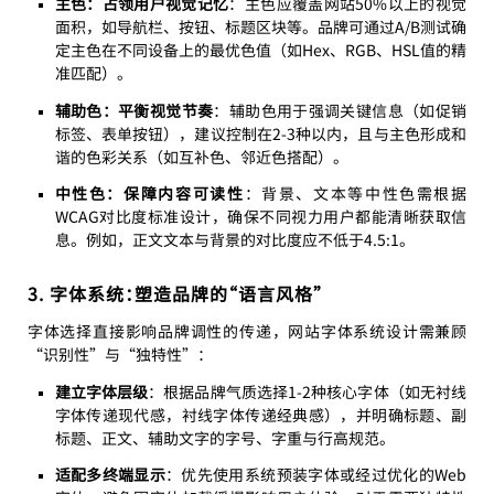
主色：占领用户视觉记忆
：主色应覆盖网站50%以上的视觉
面积，如导航栏、按钮、标题区块等。品牌可通过A/B测试确
定主色在不同设备上的最优色值（如Hex、RGB、HSL值的精
准匹配）。
辅助色：平衡视觉节奏
：辅助色用于强调关键信息（如促销
标签、表单按钮），建议控制在2-3种以内，且与主色形成和
谐的色彩关系（如互补色、邻近色搭配）。
中性色：保障内容可读性
：背景、文本等中性色需根据
WCAG对比度标准设计，确保不同视力用户都能清晰获取信
息。例如，正文文本与背景的对比度应不低于4.5:1。
3. 字体系统：塑造品牌的“语言风格”
字体选择直接影响品牌调性的传递，网站字体系统设计需兼顾
“识别性”与“独特性”：
建立字体层级
：根据品牌气质选择1-2种核心字体（如无衬线
字体传递现代感，衬线字体传递经典感），并明确标题、副
标题、正文、辅助文字的字号、字重与行高规范。
适配多终端显示
：优先使用系统预装字体或经过优化的Web