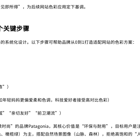
所见即所得”，为后续网站色彩应用定下基调。
个关键步骤
的系统化设计。以下步骤可帮助品牌从0到1打造适配网站的色彩方案：
靠”）
如年轻妈妈更偏爱柔和色调，科技爱好者接受高对比色彩）
威”“亲切友好”“前卫潮流”）
尚”的品牌Patagonia，其核心价值是“环保与耐用”，目标用户是
色、橄榄绿）为主，搭配自然场景图像（山脉、森林），拒绝高饱和的“