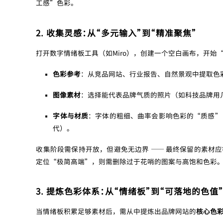
工感”色彩。
2. 收集灵感：从“多元输入”到“精准聚焦”
打开数字情绪板工具（如Miro），创建一个空白画布，开始
色彩参考
：从竞品网站、行业报告、自然景观中提取色
图像素材
：选择能代表品牌气质的照片（如科技品牌用
字体与材质
：字体的粗细、曲率会影响色彩的“质感”（如s
代）。
收集阶段需保持开放，但避免无边界 —— 最终保留的素材
定位“极简高端”，则需删除过于花哨的图案与高饱和色彩
3. 提炼色彩体系：从“情绪板”到“可落地的色值
当情绪板积累足够素材后，需从中提炼出品牌网站的
核心色