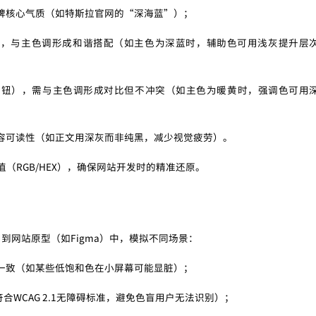
现品牌核心气质（如特斯拉官网的“深海蓝”）；
），与主色调形成和谐搭配（如主色为深蓝时，辅助色可用浅灰提升层
按钮），需与主色调形成对比但不冲突（如主色为暖黄时，强调色可用
容可读性（如正文用深灰而非纯黑，减少视觉疲劳）。
色值（RGB/HEX），确保网站开发时的精准还原。
网站原型（如Figma）中，模拟不同场景：
一致（如某些低饱和色在小屏幕可能显脏）；
合WCAG 2.1无障碍标准，避免色盲用户无法识别）；