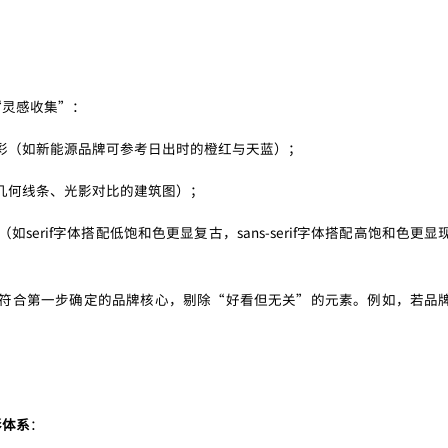
“灵感收集”：
彩（如新能源品牌可参考日出时的橙红与天蓝）；
几何线条、光影对比的建筑图）；
erif字体搭配低饱和色更显复古，sans-serif字体搭配高饱和色更显
应符合第一步确定的品牌核心，剔除“好看但无关”的元素。例如，若品
。
”
彩体系
：