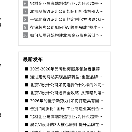
铝材企业与高端制造行业，为什么越来越重视 VI 设计？
北京品牌VI设计公司如何用打造机器人品牌识别系统？
具
一家北京VI设计公司的定制化方法论：从品牌DNA到视觉系统落地
通
存储芯片公司如何借VI焕新完成“技术-资本-品牌”三级跳-北京VI设计公司
如何从零开始构建北京企业形象设计？一份北京品牌形象手册设计指南
最新发布
绿
2025-2026年品牌出海服务领航者推荐榜，以全球视野驱动品牌新生的国际之路
通过定制网站实现品牌转型：重塑品牌形象的数字化战略
北京VI设计公司如何选择？什么样的公司比较好？
北京VI设计公司选择全攻略：从策略到落地，构建差异化品牌视觉体系
2026年的量子新势力｜如何打造具有国际竞争力的中国量子品牌？
告别 “同质化” 困局-工业制造业案例合集-焕识助力精密制造企业打造品牌形象
健
铝材企业与高端制造行业，为什么越来越重视 VI 设计？
展会VI设计的3大核心原则-提升品牌在展会中曝光量