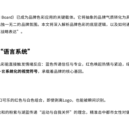
ood Board）已成为品牌色彩应用的关键载体。它将抽象的品牌气质转化为
出独一无二的品牌氛围。本文将深入解析品牌色彩的底层逻辑，以及如何
“战略表达”。
“语言系统”
色彩能直接触发情绪反应：蓝色传递信任与专业，红色唤起热情与紧迫，
一套
系统化的视觉符号
，承载着品牌的核心基因。
可乐的红色与白色组合，即使剥离Logo，也能被瞬间识别。
n用柔和的粉紫与湖蓝传递“运动与自我关怀”的理念，精准击中都市女性对