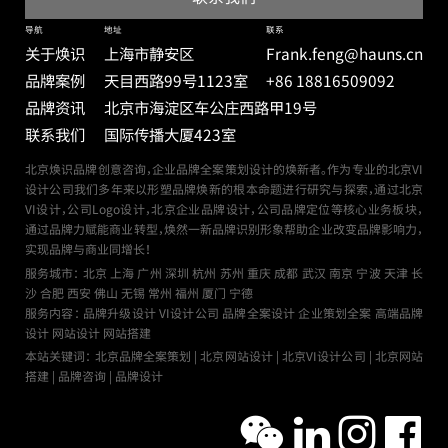
导航
地址
联系
关于焕识
上海市静安区
Frank.feng@hauns.cn
品牌案例
天目西路99号
1123室
+86 18816509092
品牌资讯
北京市海淀区车公庄西路甲19号
联系我们
国际传播大厦423室
北京焕识品牌创意咨询，企业品牌全案策划设计的焕新者。作为专业的北京VI
设计公司我们多年来以形塑品牌焕新的根本命题进行研究与探索，通过北京
VI设计，公司Logo设计，北京企业品牌设计，公司品牌定位等核心业务板块，
通过品牌力赋能商业转型，焕然一新品牌识别形象帮助企业改变品牌影响力，
实现品牌与商业同增长！
服务城市：
北京
上海
广州
深圳
杭州
苏州
重庆
成都
武汉
南京
宁波
天津
长
沙
合肥
西安
佛山
无锡
常州
福州
厦门
宁德
服务内容： 品牌升级设计 VI设计公司 品牌全案设计 企业策划全案 高端品牌
设计 网站设计 网站搭建
本站关键词： 北京品牌全案策划 | 北京网站设计 | 北京VI设计公司 | 北京网站
搭建 | 品牌咨询 | 品牌设计