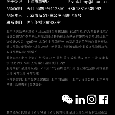
关于焕识
上海市静安区
Frank.feng@hauns.cn
品牌案例
天目西路99号
1123室
+86 18816509092
品牌资讯
北京市海淀区车公庄西路甲19号
联系我们
国际传播大厦423室
北京焕识品牌创意咨询，企业品牌全案策划设计的焕新者。作为专业的北京VI
设计公司我们多年来以形塑品牌焕新的根本命题进行研究与探索，通过北京
VI设计，公司Logo设计，北京企业品牌设计，公司品牌定位等核心业务板块，
通过品牌力赋能商业转型，焕然一新品牌识别形象帮助企业改变品牌影响力，
实现品牌与商业同增长！
服务城市：
北京
上海
广州
深圳
杭州
苏州
重庆
成都
武汉
南京
宁波
天津
长
沙
合肥
西安
佛山
无锡
常州
福州
厦门
宁德
服务内容： 品牌升级设计 VI设计公司 品牌全案设计 企业策划全案 高端品牌
设计 网站设计 网站搭建
本站关键词： 北京品牌全案策划 | 北京网站设计 | 北京VI设计公司 | 北京网站
搭建 | 品牌咨询 | 品牌设计
友情链接：
网站设计公司
VI设计公司
网站搭建
品牌设计公司
品牌全案策划